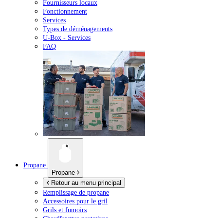
Fournisseurs locaux
Fonctionnement
Services
Types de déménagements
U-Box -
Services
FAQ
Propane
Propane
Retour au menu principal
Remplissage de propane
Accessoires pour le gril
Grils et fumoirs