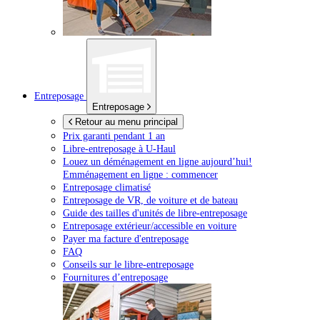
Entreposage
Entreposage
Retour au menu principal
Prix garanti pendant 1 an
Libre-entreposage à
U-Haul
Louez un déménagement en ligne aujourd’hui!
Emménagement en ligne : commencer
Entreposage climatisé
Entreposage de VR, de voiture et de bateau
Guide des tailles d'unités de libre-entreposage
Entreposage extérieur/accessible en voiture
Payer ma facture d'entreposage
FAQ
Conseils sur le libre-entreposage
Fournitures d’entreposage