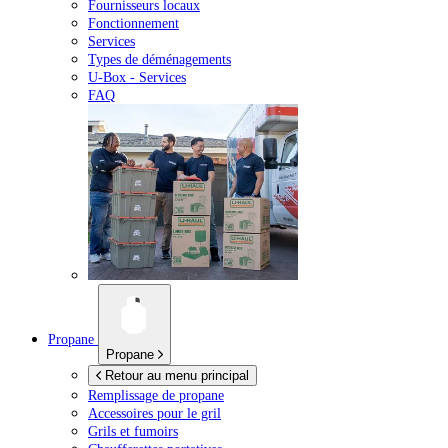
Fournisseurs locaux
Fonctionnement
Services
Types de déménagements
U-Box -
Services
FAQ
Propane
Propane
Retour au menu principal
Remplissage de propane
Accessoires pour le gril
Grils et fumoirs