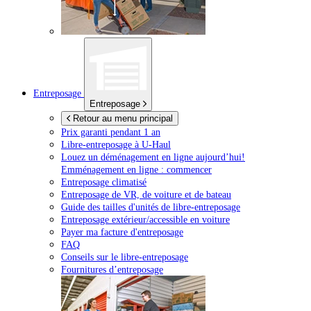
Entreposage
Entreposage
Retour au menu principal
Prix garanti pendant 1 an
Libre-entreposage à
U-Haul
Louez un déménagement en ligne aujourd’hui!
Emménagement en ligne : commencer
Entreposage climatisé
Entreposage de VR, de voiture et de bateau
Guide des tailles d'unités de libre-entreposage
Entreposage extérieur/accessible en voiture
Payer ma facture d'entreposage
FAQ
Conseils sur le libre-entreposage
Fournitures d’entreposage