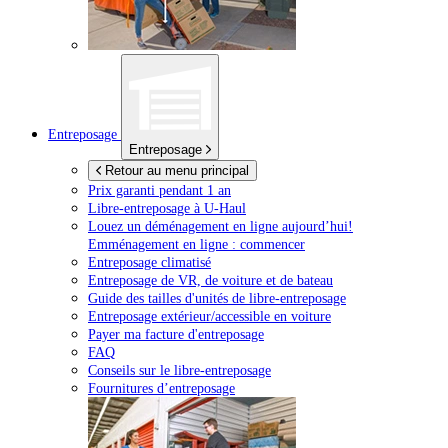
Entreposage
Entreposage
Retour au menu principal
Prix garanti pendant 1 an
Libre-entreposage à
U-Haul
Louez un déménagement en ligne aujourd’hui!
Emménagement en ligne : commencer
Entreposage climatisé
Entreposage de VR, de voiture et de bateau
Guide des tailles d'unités de libre-entreposage
Entreposage extérieur/accessible en voiture
Payer ma facture d'entreposage
FAQ
Conseils sur le libre-entreposage
Fournitures d’entreposage