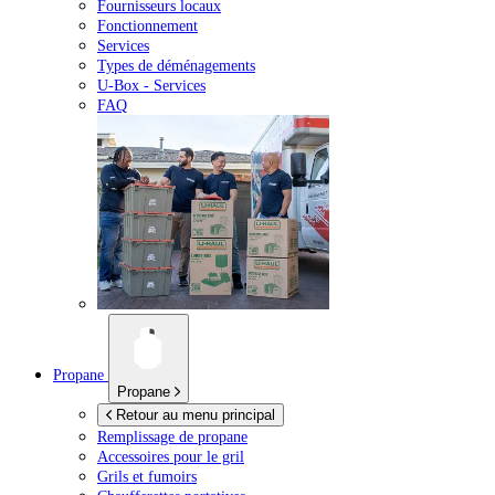
Fournisseurs locaux
Fonctionnement
Services
Types de déménagements
U-Box -
Services
FAQ
Propane
Propane
Retour au menu principal
Remplissage de propane
Accessoires pour le gril
Grils et fumoirs