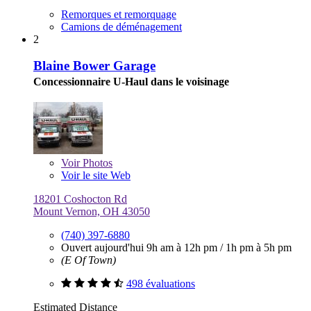
Remorques et remorquage
Camions de déménagement
2
Blaine Bower Garage
Concessionnaire U-Haul dans le voisinage
Voir
Photos
Voir le site Web
18201 Coshocton Rd
Mount Vernon, OH 43050
(740) 397-6880
Ouvert aujourd'hui
9h am à 12h pm
/
1h pm à 5h pm
(E Of Town)
498 évaluations
Estimated Distance