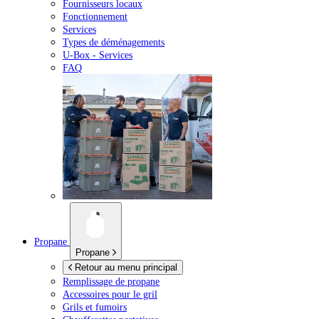
Fournisseurs locaux
Fonctionnement
Services
Types de déménagements
U-Box -
Services
FAQ
Propane
Propane
Retour au menu principal
Remplissage de propane
Accessoires pour le gril
Grils et fumoirs