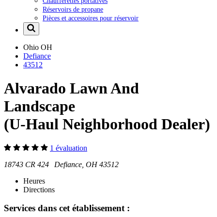
Chaufferettes portatives
Réservoirs de propane
Pièces et accessoires pour réservoir
Ohio
OH
Defiance
43512
Alvarado Lawn And
Landscape
(U-Haul Neighborhood Dealer)
1 évaluation
18743 CR 424 Defiance, OH 43512
Heures
Directions
Services dans cet établissement :