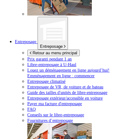
Entreposage
Entreposage
Retour au menu principal
Prix garanti pendant 1 an
Libre-entreposage à
U-Haul
Louez un déménagement en ligne aujourd’hui!
Emménagement en ligne : commencer
Entreposage climatisé
Entreposage de VR, de voiture et de bateau
Guide des tailles d'unités de libre-entreposage
Entreposage extérieur/accessible en voiture
Payer ma facture d'entreposage
FAQ
Conseils sur le libre-entreposage
Fournitures d’entreposage