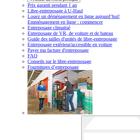
Prix garanti pendant 1 an
Libre-entreposage à
U-Haul
Louez un déménagement en ligne aujourd’hui!
Emménagement en ligne : commencer
Entreposage climatisé
Entreposage de VR, de voiture et de bateau
Guide des tailles d'unités de libre-entreposage
Entreposage extérieur/accessible en voiture
Payer ma facture d'entreposage
FAQ
Conseils sur le libre-entreposage
Fournitures d’entreposage