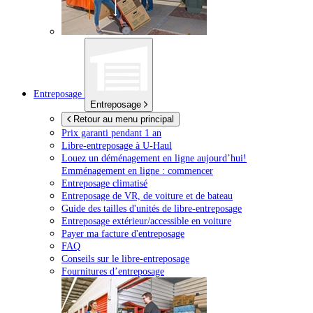
Entreposage
Entreposage
Retour au menu principal
Prix garanti pendant 1 an
Libre-entreposage à
U-Haul
Louez un déménagement en ligne aujourd’hui!
Emménagement en ligne : commencer
Entreposage climatisé
Entreposage de VR, de voiture et de bateau
Guide des tailles d'unités de libre-entreposage
Entreposage extérieur/accessible en voiture
Payer ma facture d'entreposage
FAQ
Conseils sur le libre-entreposage
Fournitures d’entreposage