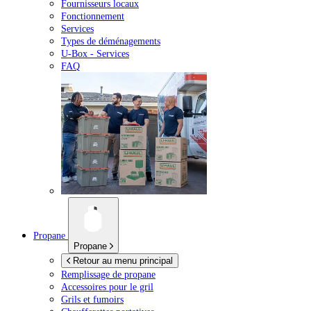
Fournisseurs locaux
Fonctionnement
Services
Types de déménagements
U-Box -
Services
FAQ
Propane
Propane
Retour au menu principal
Remplissage de propane
Accessoires pour le gril
Grils et fumoirs