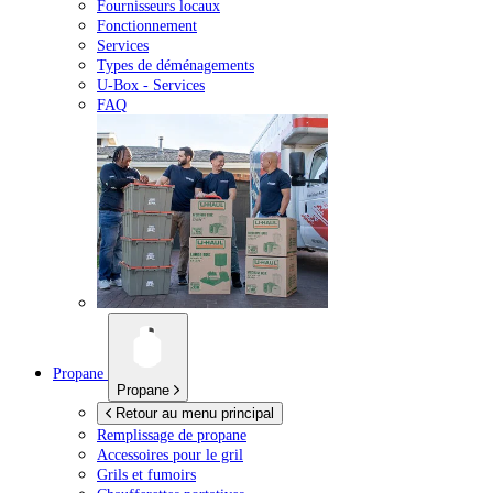
Fournisseurs locaux
Fonctionnement
Services
Types de déménagements
U-Box -
Services
FAQ
Propane
Propane
Retour au menu principal
Remplissage de propane
Accessoires pour le gril
Grils et fumoirs