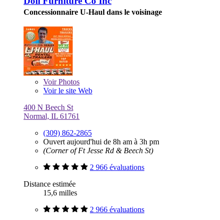
Doll Furniture Co Inc
Concessionnaire U-Haul dans le voisinage
Voir
Photos
Voir le site Web
400 N Beech St
Normal, IL 61761
(309) 862-2865
Ouvert aujourd'hui de 8h am à 3h pm
(Corner of Ft Jesse Rd & Beech St)
2 966 évaluations
Distance estimée
15,6 milles
2 966 évaluations