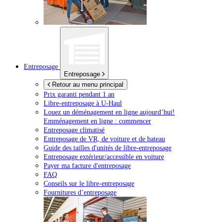
Entreposage
Entreposage
Retour au menu principal
Prix garanti pendant 1 an
Libre-entreposage à
U-Haul
Louez un déménagement en ligne aujourd’hui!
Emménagement en ligne : commencer
Entreposage climatisé
Entreposage de VR, de voiture et de bateau
Guide des tailles d'unités de libre-entreposage
Entreposage extérieur/accessible en voiture
Payer ma facture d'entreposage
FAQ
Conseils sur le libre-entreposage
Fournitures d’entreposage