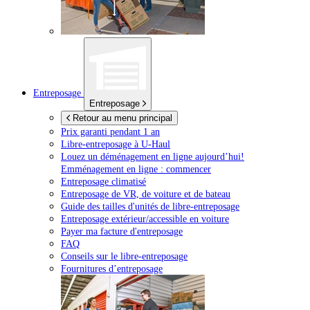
Entreposage
Entreposage
Retour au menu principal
Prix garanti pendant 1 an
Libre-entreposage à
U-Haul
Louez un déménagement en ligne aujourd’hui!
Emménagement en ligne : commencer
Entreposage climatisé
Entreposage de VR, de voiture et de bateau
Guide des tailles d'unités de libre-entreposage
Entreposage extérieur/accessible en voiture
Payer ma facture d'entreposage
FAQ
Conseils sur le libre-entreposage
Fournitures d’entreposage