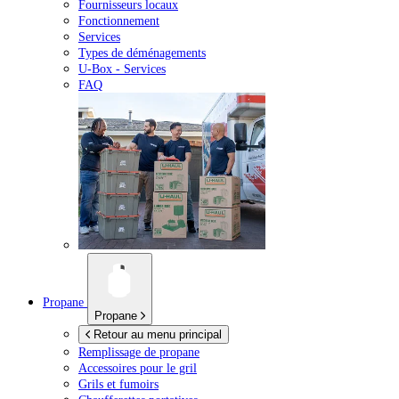
Fournisseurs locaux
Fonctionnement
Services
Types de déménagements
U-Box -
Services
FAQ
Propane
Propane
Retour au menu principal
Remplissage de propane
Accessoires pour le gril
Grils et fumoirs