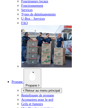
Fournisseurs locaux
Fonctionnement
Services
Types de déménagements
U-Box -
Services
FAQ
Propane
Propane
Retour au menu principal
Remplissage de propane
Accessoires pour le gril
Grils et fumoirs