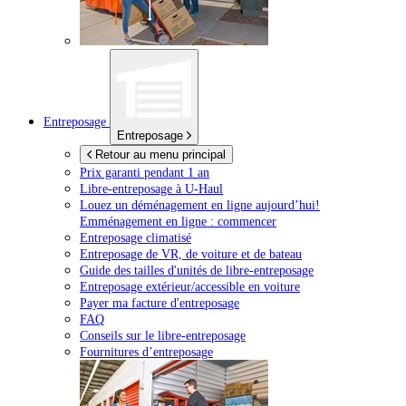
Entreposage
Entreposage
Retour au menu principal
Prix garanti pendant 1 an
Libre-entreposage à
U-Haul
Louez un déménagement en ligne aujourd’hui!
Emménagement en ligne : commencer
Entreposage climatisé
Entreposage de VR, de voiture et de bateau
Guide des tailles d'unités de libre-entreposage
Entreposage extérieur/accessible en voiture
Payer ma facture d'entreposage
FAQ
Conseils sur le libre-entreposage
Fournitures d’entreposage