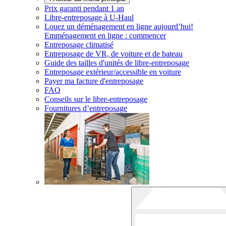
Prix garanti pendant 1 an
Libre-entreposage à
U-Haul
Louez un déménagement en ligne aujourd’hui!
Emménagement en ligne : commencer
Entreposage climatisé
Entreposage de VR, de voiture et de bateau
Guide des tailles d'unités de libre-entreposage
Entreposage extérieur/accessible en voiture
Payer ma facture d'entreposage
FAQ
Conseils sur le libre-entreposage
Fournitures d’entreposage