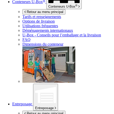
®
Conteneurs
U-Box
®
Conteneurs
U-Box
Retour au menu principal
Tarifs et renseignements
Options de livraison
Utilisations fréquentes
Déménagements internationaux
U-Box -
Conseils pour l’emballage et la livraison
FAQ
Dimensions du conteneur
Entreposage
Entreposage
Retour au menu principal