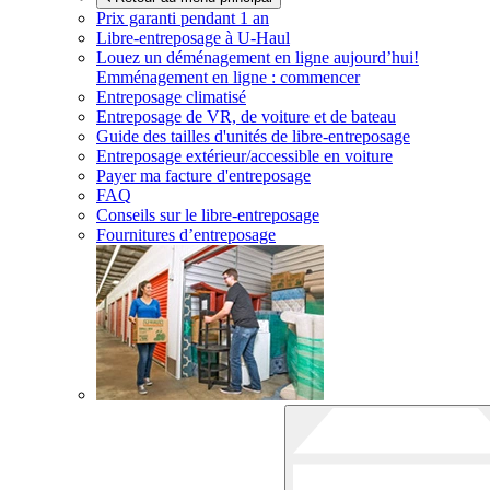
Prix garanti pendant 1 an
Libre-entreposage à
U-Haul
Louez un déménagement en ligne aujourd’hui!
Emménagement en ligne : commencer
Entreposage climatisé
Entreposage de VR, de voiture et de bateau
Guide des tailles d'unités de libre-entreposage
Entreposage extérieur/accessible en voiture
Payer ma facture d'entreposage
FAQ
Conseils sur le libre-entreposage
Fournitures d’entreposage