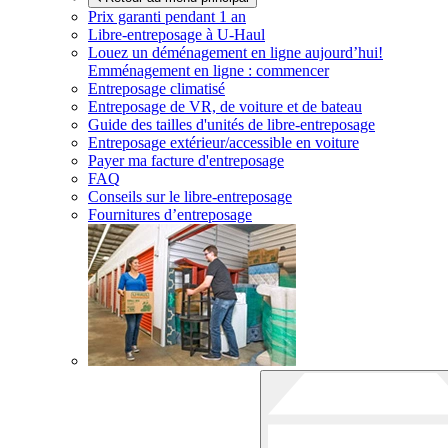
Prix garanti pendant 1 an
Libre-entreposage à
U-Haul
Louez un déménagement en ligne aujourd’hui!
Emménagement en ligne : commencer
Entreposage climatisé
Entreposage de VR, de voiture et de bateau
Guide des tailles d'unités de libre-entreposage
Entreposage extérieur/accessible en voiture
Payer ma facture d'entreposage
FAQ
Conseils sur le libre-entreposage
Fournitures d’entreposage