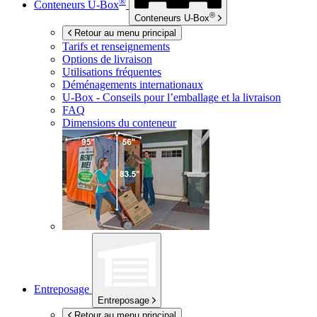
®
Conteneurs
U-Box
®
Conteneurs
U-Box
Retour au menu principal
Tarifs et renseignements
Options de livraison
Utilisations fréquentes
Déménagements internationaux
U-Box -
Conseils pour l’emballage et la livraison
FAQ
Dimensions du conteneur
Entreposage
Entreposage
Retour au menu principal