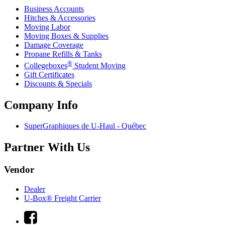
Business Accounts
Hitches & Accessories
Moving Labor
Moving Boxes & Supplies
Damage Coverage
Propane Refills & Tanks
®
Collegeboxes
Student Moving
Gift Certificates
Discounts & Specials
Company Info
SuperGraphiques de
U-Haul
- Québec
Partner With Us
Vendor
Dealer
U-Box® Freight Carrier