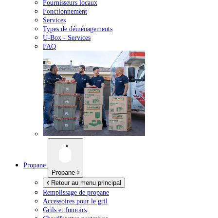
Fournisseurs locaux
Fonctionnement
Services
Types de déménagements
U-Box -
Services
FAQ
Propane
Propane
Retour au menu principal
Remplissage de propane
Accessoires pour le gril
Grils et fumoirs