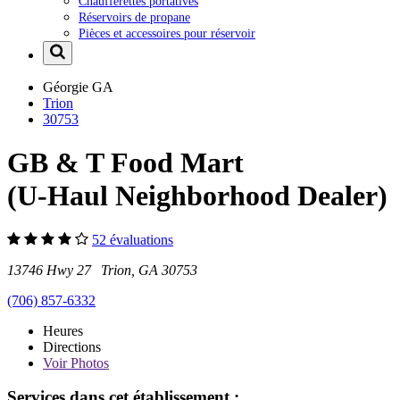
Chaufferettes portatives
Réservoirs de propane
Pièces et accessoires pour réservoir
Géorgie
GA
Trion
30753
GB & T Food Mart
(U-Haul Neighborhood Dealer)
52 évaluations
13746 Hwy 27 Trion, GA 30753
(706) 857-6332
Heures
Directions
Voir
Photos
Services dans cet établissement :