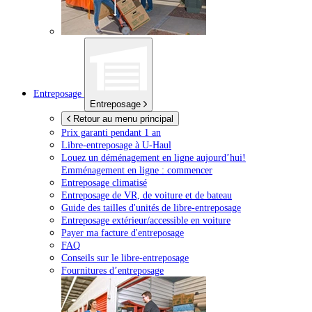
Entreposage
Entreposage
Retour au menu principal
Prix garanti pendant 1 an
Libre-entreposage à
U-Haul
Louez un déménagement en ligne aujourd’hui!
Emménagement en ligne : commencer
Entreposage climatisé
Entreposage de VR, de voiture et de bateau
Guide des tailles d'unités de libre-entreposage
Entreposage extérieur/accessible en voiture
Payer ma facture d'entreposage
FAQ
Conseils sur le libre-entreposage
Fournitures d’entreposage