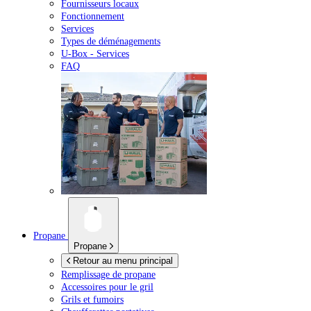
Fournisseurs locaux
Fonctionnement
Services
Types de déménagements
U-Box -
Services
FAQ
Propane
Propane
Retour au menu principal
Remplissage de propane
Accessoires pour le gril
Grils et fumoirs