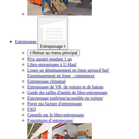
Entreposage
Entreposage
Retour au menu principal
Prix garanti pendant 1 an
Libre-entreposage à
U-Haul
Louez un déménagement en ligne aujourd’hui!
Emménagement en ligne : commencer
Entreposage climatisé
Entreposage de VR, de voiture et de bateau
Guide des tailles d'unités de libre-entreposage
Entreposage extérieur/accessible en voiture
Payer ma facture d'entreposage
FAQ
Conseils sur le libre-entreposage
Fournitures d’entreposage