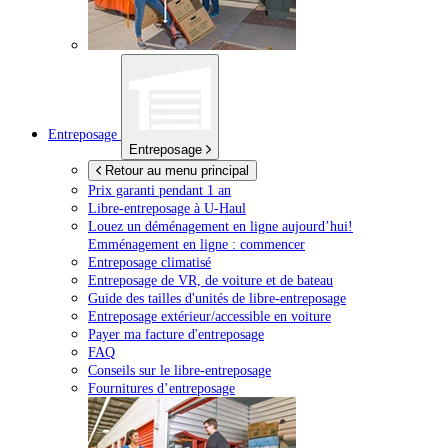
Entreposage
Entreposage
Retour au menu principal
Prix garanti pendant 1 an
Libre-entreposage à
U-Haul
Louez un déménagement en ligne aujourd’hui!
Emménagement en ligne : commencer
Entreposage climatisé
Entreposage de VR, de voiture et de bateau
Guide des tailles d'unités de libre-entreposage
Entreposage extérieur/accessible en voiture
Payer ma facture d'entreposage
FAQ
Conseils sur le libre-entreposage
Fournitures d’entreposage