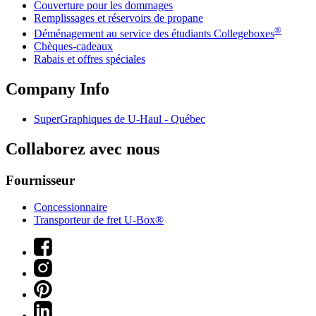
Couverture pour les dommages
Remplissages et réservoirs de propane
®
Déménagement au service des étudiants Collegeboxes
Chèques-cadeaux
Rabais et offres spéciales
Company Info
SuperGraphiques de
U-Haul
- Québec
Collaborez avec nous
Fournisseur
Concessionnaire
Transporteur de fret U-Box®