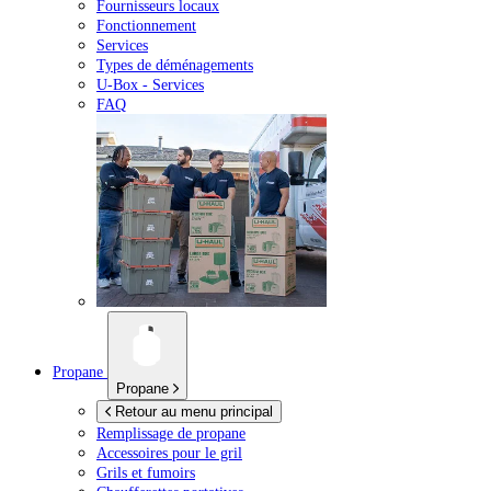
Fournisseurs locaux
Fonctionnement
Services
Types de déménagements
U-Box -
Services
FAQ
Propane
Propane
Retour au menu principal
Remplissage de propane
Accessoires pour le gril
Grils et fumoirs