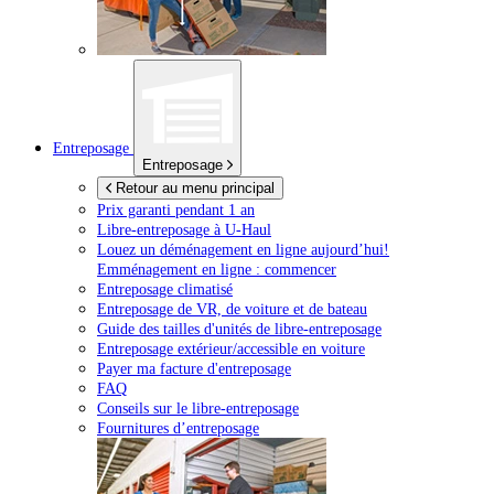
Entreposage
Entreposage
Retour au menu principal
Prix garanti pendant 1 an
Libre-entreposage à
U-Haul
Louez un déménagement en ligne aujourd’hui!
Emménagement en ligne : commencer
Entreposage climatisé
Entreposage de VR, de voiture et de bateau
Guide des tailles d'unités de libre-entreposage
Entreposage extérieur/accessible en voiture
Payer ma facture d'entreposage
FAQ
Conseils sur le libre-entreposage
Fournitures d’entreposage