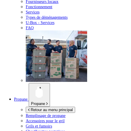
Fournisseurs locaux
Fonctionnement
Services
Types de déménagements
U-Box -
Services
FAQ
Propane
Propane
Retour au menu principal
Remplissage de propane
Accessoires pour le gril
Grils et fumoirs