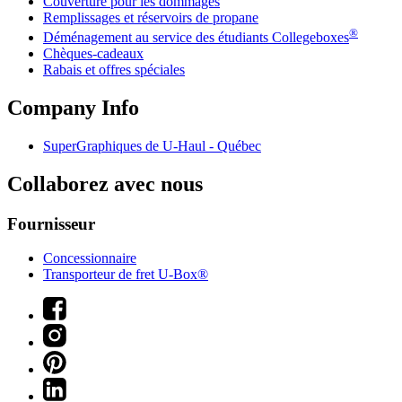
Couverture pour les dommages
Remplissages et réservoirs de propane
®
Déménagement au service des étudiants Collegeboxes
Chèques-cadeaux
Rabais et offres spéciales
Company Info
SuperGraphiques de
U-Haul
- Québec
Collaborez avec nous
Fournisseur
Concessionnaire
Transporteur de fret U-Box®