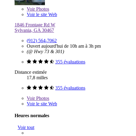
Voir
Photos
Voir le site Web
1846 Frontage Rd W
Sylvania, GA 30467
(912) 564-7062
Ouvert aujourd'hui de 10h am à 3h pm
(@ Hwy 73 & 301)
355 évaluations
Distance estimée
17,8 milles
355 évaluations
Voir
Photos
Voir le site Web
Heures normales
Voir tout