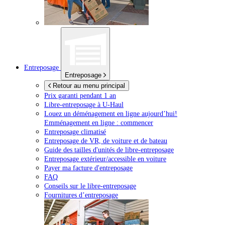
Entreposage
Entreposage
Retour au menu principal
Prix garanti pendant 1 an
Libre-entreposage à
U-Haul
Louez un déménagement en ligne aujourd’hui!
Emménagement en ligne : commencer
Entreposage climatisé
Entreposage de VR, de voiture et de bateau
Guide des tailles d'unités de libre-entreposage
Entreposage extérieur/accessible en voiture
Payer ma facture d'entreposage
FAQ
Conseils sur le libre-entreposage
Fournitures d’entreposage