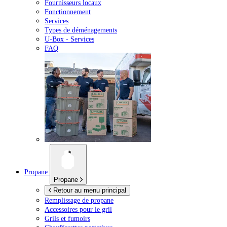
Fournisseurs locaux
Fonctionnement
Services
Types de déménagements
U-Box -
Services
FAQ
Propane
Propane
Retour au menu principal
Remplissage de propane
Accessoires pour le gril
Grils et fumoirs