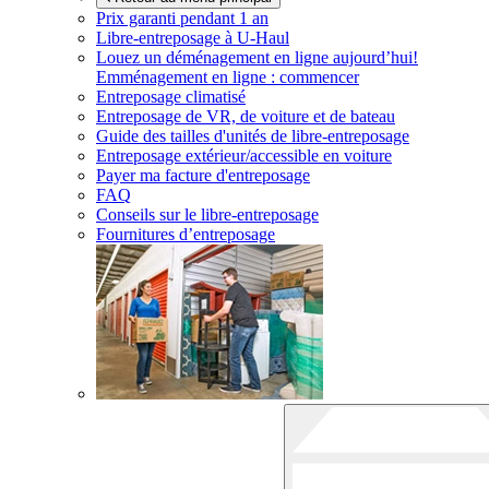
Prix garanti pendant 1 an
Libre-entreposage à
U-Haul
Louez un déménagement en ligne aujourd’hui!
Emménagement en ligne : commencer
Entreposage climatisé
Entreposage de VR, de voiture et de bateau
Guide des tailles d'unités de libre-entreposage
Entreposage extérieur/accessible en voiture
Payer ma facture d'entreposage
FAQ
Conseils sur le libre-entreposage
Fournitures d’entreposage