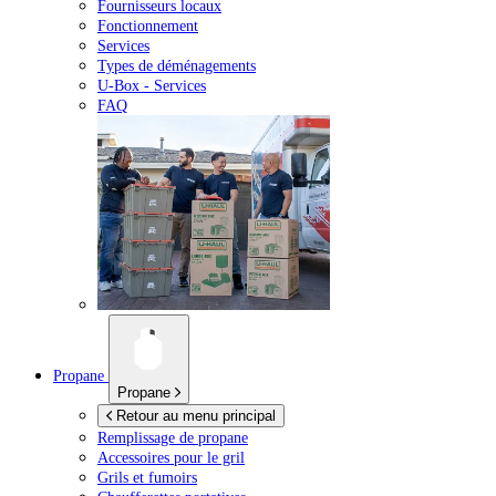
Fournisseurs locaux
Fonctionnement
Services
Types de déménagements
U-Box -
Services
FAQ
Propane
Propane
Retour au menu principal
Remplissage de propane
Accessoires pour le gril
Grils et fumoirs