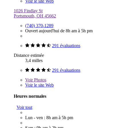
Voir le site Web
1026 Findlay St
Portsmouth, OH 45662
(740) 370-1289
Ouvert aujourd'hui de 8h am à 5h pm
291 évaluations
Distance estimée
3,4 milles
291 évaluations
Voir
Photos
Voir le site Web
Heures normales
Voir tout
Lun - ven : 8h am à 5h pm
Sam : 9h am à 2h pm