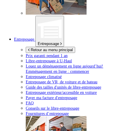
Entreposage
Entreposage
Retour au menu principal
Prix garanti pendant 1 an
Libre-entreposage à
U-Haul
Louez un déménagement en ligne aujourd’hui!
Emménagement en ligne : commencer
Entreposage climatisé
Entreposage de VR, de voiture et de bateau
Guide des tailles d'unités de libre-entreposage
Entreposage extérieur/accessible en voiture
Payer ma facture d'entreposage
FAQ
Conseils sur le libre-entreposage
Fournitures d’entreposage