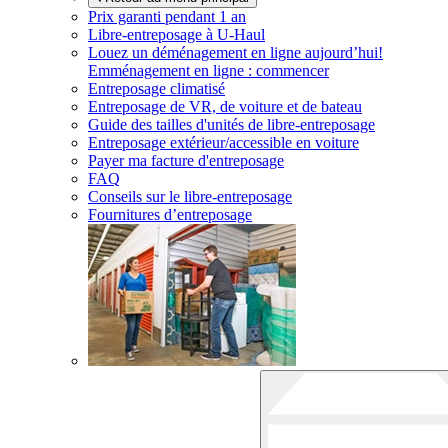
Prix garanti pendant 1 an
Libre-entreposage à
U-Haul
Louez un déménagement en ligne aujourd’hui!
Emménagement en ligne : commencer
Entreposage climatisé
Entreposage de VR, de voiture et de bateau
Guide des tailles d'unités de libre-entreposage
Entreposage extérieur/accessible en voiture
Payer ma facture d'entreposage
FAQ
Conseils sur le libre-entreposage
Fournitures d’entreposage