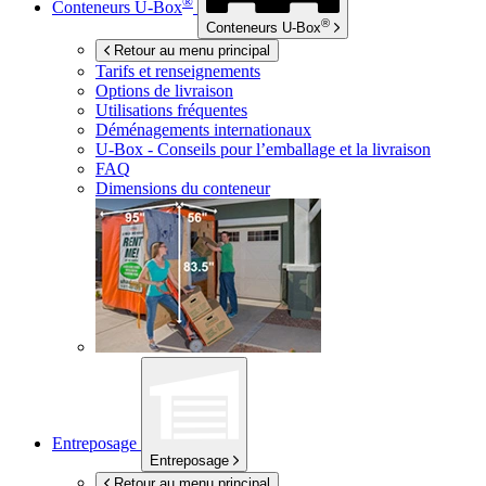
®
Conteneurs
U-Box
®
Conteneurs
U-Box
Retour au menu principal
Tarifs et renseignements
Options de livraison
Utilisations fréquentes
Déménagements internationaux
U-Box -
Conseils pour l’emballage et la livraison
FAQ
Dimensions du conteneur
Entreposage
Entreposage
Retour au menu principal