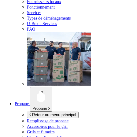
Fournisseurs locaux
Fonctionnement
Services
Types de déménagements
U-Box -
Services
FAQ
Propane
Propane
Retour au menu principal
Remplissage de propane
Accessoires pour le gril
Grils et fumoirs