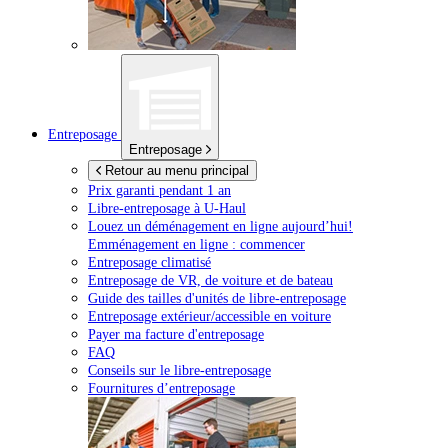
Entreposage
Entreposage
Retour au menu principal
Prix garanti pendant 1 an
Libre-entreposage à
U-Haul
Louez un déménagement en ligne aujourd’hui!
Emménagement en ligne : commencer
Entreposage climatisé
Entreposage de VR, de voiture et de bateau
Guide des tailles d'unités de libre-entreposage
Entreposage extérieur/accessible en voiture
Payer ma facture d'entreposage
FAQ
Conseils sur le libre-entreposage
Fournitures d’entreposage