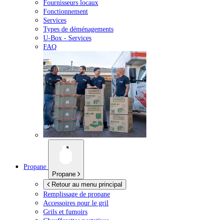
Fournisseurs locaux
Fonctionnement
Services
Types de déménagements
U-Box -
Services
FAQ
Propane
Propane
Retour au menu principal
Remplissage de propane
Accessoires pour le gril
Grils et fumoirs