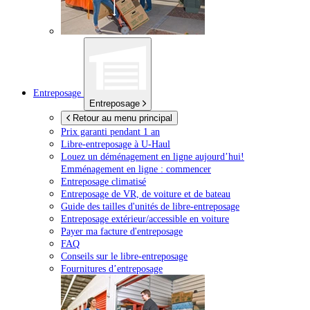
Entreposage
Entreposage
Retour au menu principal
Prix garanti pendant 1 an
Libre-entreposage à
U-Haul
Louez un déménagement en ligne aujourd’hui!
Emménagement en ligne : commencer
Entreposage climatisé
Entreposage de VR, de voiture et de bateau
Guide des tailles d'unités de libre-entreposage
Entreposage extérieur/accessible en voiture
Payer ma facture d'entreposage
FAQ
Conseils sur le libre-entreposage
Fournitures d’entreposage