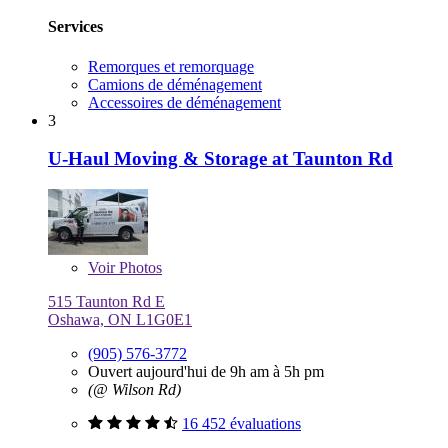
Services
Remorques et remorquage
Camions de déménagement
Accessoires de déménagement
3
U-Haul Moving & Storage at Taunton Rd
Voir
Photos
515 Taunton Rd E
Oshawa, ON L1G0E1
(905) 576-3772
Ouvert aujourd'hui de 9h am à 5h pm
(@ Wilson Rd)
16 452 évaluations