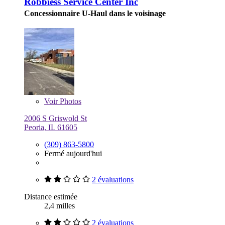
Robbiess Service Center Inc
Concessionnaire U-Haul dans le voisinage
Voir
Photos
2006 S Griswold St
Peoria, IL 61605
(309) 863-5800
Fermé aujourd'hui
2 évaluations
Distance estimée
2,4 milles
2 évaluations