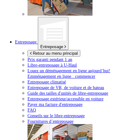
Entreposage
Entreposage
Retour au menu principal
Prix garanti pendant 1 an
Libre-entreposage à
U-Haul
Louez un déménagement en ligne aujourd’hui!
Emménagement en ligne : commencer
Entreposage climatisé
Entreposage de VR, de voiture et de bateau
Guide des tailles d'unités de libre-entreposage
Entreposage extérieur/accessible en voiture
Payer ma facture d'entreposage
FAQ
Conseils sur le libre-entreposage
Fournitures d’entreposage