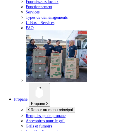
Fournisseurs locaux
Fonctionnement
Services
Types de déménagements
U-Box -
Services
FAQ
Propane
Propane
Retour au menu principal
Remplissage de propane
Accessoires pour le gril
Grils et fumoirs