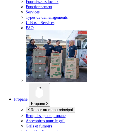
Fournisseurs locaux
Fonctionnement
Services
Types de déménagements
U-Box -
Services
FAQ
Propane
Propane
Retour au menu principal
Remplissage de propane
Accessoires pour le gril
Grils et fumoirs