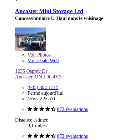
Ancaster Mini Storage Ltd
Concessionnaire U-Haul dans le voisinage
Voir
Photos
Voir le site Web
1235 Osprey Dr
Ancaster, ON L9G4V5
(905) 304-1515
Fermé aujourd'hui
(Hwy 2 & 53)
872 évaluations
Distance estimée
9,1 milles
872 évaluations