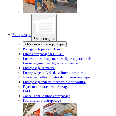
Entreposage
Entreposage
Retour au menu principal
Prix garanti pendant 1 an
Libre-entreposage à
U-Haul
Louez un déménagement en ligne aujourd’hui!
Emménagement en ligne : commencer
Entreposage climatisé
Entreposage de VR, de voiture et de bateau
Guide des tailles d'unités de libre-entreposage
Entreposage extérieur/accessible en voiture
Payer ma facture d'entreposage
FAQ
Conseils sur le libre-entreposage
Fournitures d’entreposage