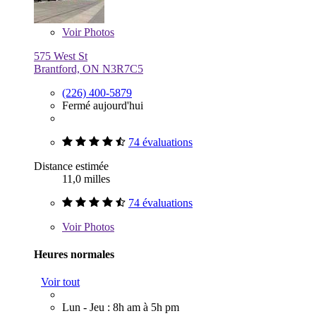
Voir
Photos
575 West St
Brantford, ON N3R7C5
(226) 400-5879
Fermé aujourd'hui
74 évaluations
Distance estimée
11,0 milles
74 évaluations
Voir
Photos
Heures normales
Voir tout
Lun - Jeu : 8h am à 5h pm