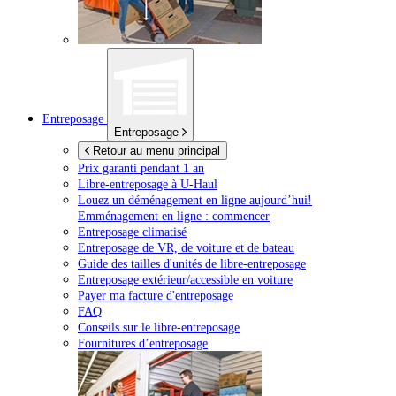
Entreposage
Entreposage
Retour au menu principal
Prix garanti pendant 1 an
Libre-entreposage à
U-Haul
Louez un déménagement en ligne aujourd’hui!
Emménagement en ligne : commencer
Entreposage climatisé
Entreposage de VR, de voiture et de bateau
Guide des tailles d'unités de libre-entreposage
Entreposage extérieur/accessible en voiture
Payer ma facture d'entreposage
FAQ
Conseils sur le libre-entreposage
Fournitures d’entreposage