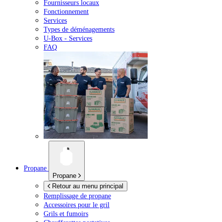
Fournisseurs locaux
Fonctionnement
Services
Types de déménagements
U-Box -
Services
FAQ
Propane
Propane
Retour au menu principal
Remplissage de propane
Accessoires pour le gril
Grils et fumoirs