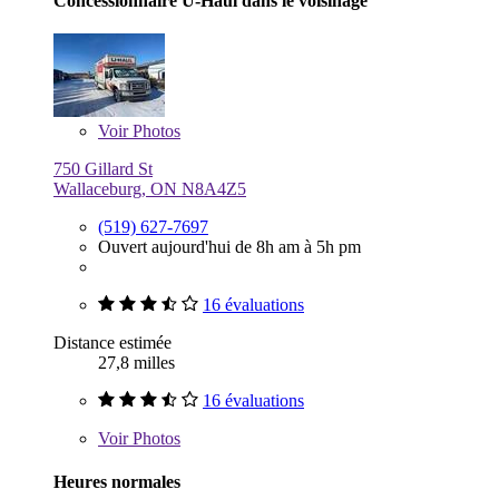
Concessionnaire U-Haul dans le voisinage
Voir
Photos
750 Gillard St
Wallaceburg, ON N8A4Z5
(519) 627-7697
Ouvert aujourd'hui de 8h am à 5h pm
16 évaluations
Distance estimée
27,8 milles
16 évaluations
Voir
Photos
Heures normales