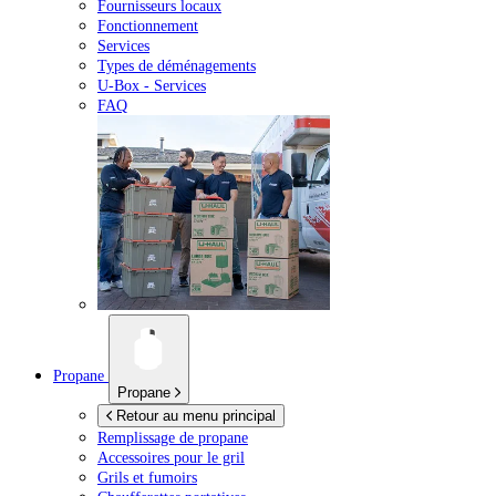
Fournisseurs locaux
Fonctionnement
Services
Types de déménagements
U-Box -
Services
FAQ
Propane
Propane
Retour au menu principal
Remplissage de propane
Accessoires pour le gril
Grils et fumoirs