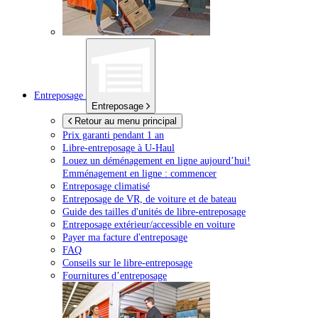
Entreposage
Entreposage
Retour au menu principal
Prix garanti pendant 1 an
Libre-entreposage à
U-Haul
Louez un déménagement en ligne aujourd’hui!
Emménagement en ligne : commencer
Entreposage climatisé
Entreposage de VR, de voiture et de bateau
Guide des tailles d'unités de libre-entreposage
Entreposage extérieur/accessible en voiture
Payer ma facture d'entreposage
FAQ
Conseils sur le libre-entreposage
Fournitures d’entreposage