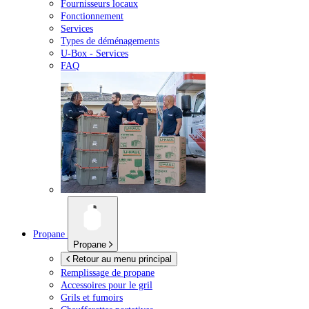
Fournisseurs locaux
Fonctionnement
Services
Types de déménagements
U-Box -
Services
FAQ
Propane
Propane
Retour au menu principal
Remplissage de propane
Accessoires pour le gril
Grils et fumoirs