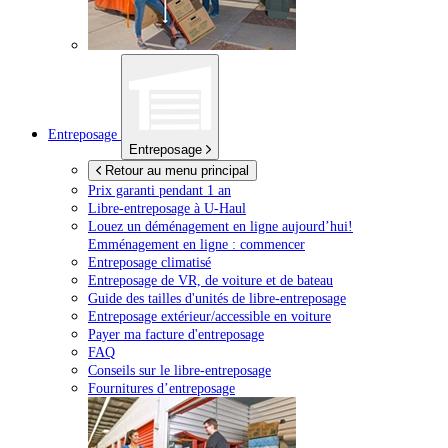
Entreposage
Entreposage
Retour au menu principal
Prix garanti pendant 1 an
Libre-entreposage à
U-Haul
Louez un déménagement en ligne aujourd’hui!
Emménagement en ligne : commencer
Entreposage climatisé
Entreposage de VR, de voiture et de bateau
Guide des tailles d'unités de libre-entreposage
Entreposage extérieur/accessible en voiture
Payer ma facture d'entreposage
FAQ
Conseils sur le libre-entreposage
Fournitures d’entreposage