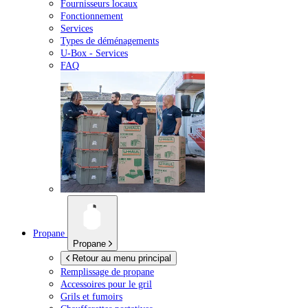
Fournisseurs locaux
Fonctionnement
Services
Types de déménagements
U-Box -
Services
FAQ
Propane
Propane
Retour au menu principal
Remplissage de propane
Accessoires pour le gril
Grils et fumoirs