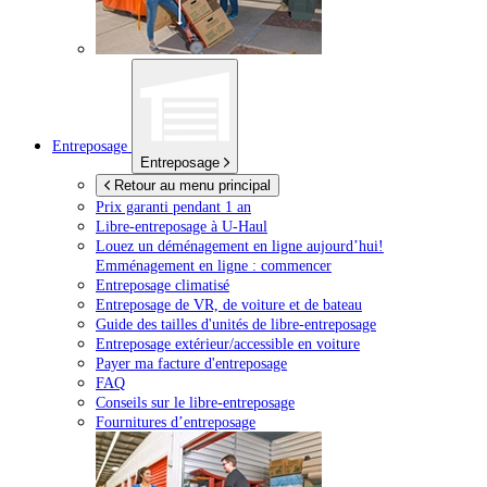
Entreposage
Entreposage
Retour au menu principal
Prix garanti pendant 1 an
Libre-entreposage à
U-Haul
Louez un déménagement en ligne aujourd’hui!
Emménagement en ligne : commencer
Entreposage climatisé
Entreposage de VR, de voiture et de bateau
Guide des tailles d'unités de libre-entreposage
Entreposage extérieur/accessible en voiture
Payer ma facture d'entreposage
FAQ
Conseils sur le libre-entreposage
Fournitures d’entreposage