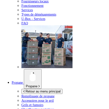
Fournisseurs locaux
Fonctionnement
Services
Types de déménagements
U-Box -
Services
FAQ
Propane
Propane
Retour au menu principal
Remplissage de propane
Accessoires pour le gril
Grils et fumoirs