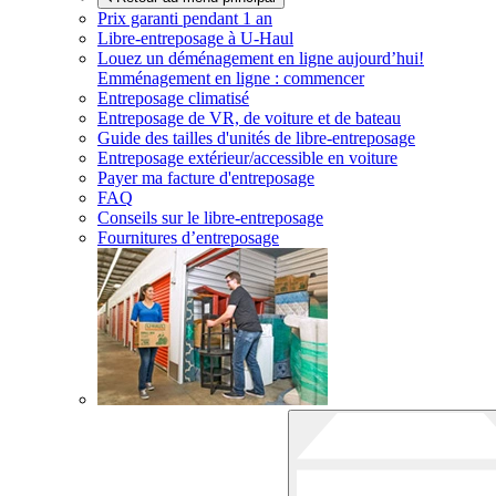
Prix garanti pendant 1 an
Libre-entreposage à
U-Haul
Louez un déménagement en ligne aujourd’hui!
Emménagement en ligne : commencer
Entreposage climatisé
Entreposage de VR, de voiture et de bateau
Guide des tailles d'unités de libre-entreposage
Entreposage extérieur/accessible en voiture
Payer ma facture d'entreposage
FAQ
Conseils sur le libre-entreposage
Fournitures d’entreposage