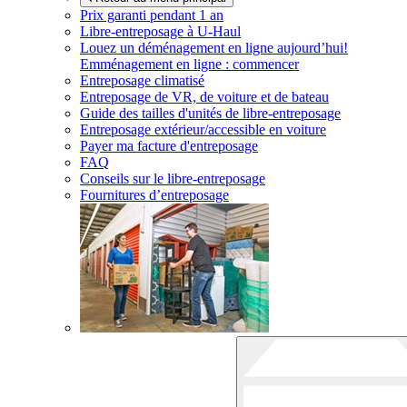
Prix garanti pendant 1 an
Libre-entreposage à
U-Haul
Louez un déménagement en ligne aujourd’hui!
Emménagement en ligne : commencer
Entreposage climatisé
Entreposage de VR, de voiture et de bateau
Guide des tailles d'unités de libre-entreposage
Entreposage extérieur/accessible en voiture
Payer ma facture d'entreposage
FAQ
Conseils sur le libre-entreposage
Fournitures d’entreposage