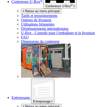
®
Conteneurs
U-Box
®
Conteneurs
U-Box
Retour au menu principal
Tarifs et renseignements
Options de livraison
Utilisations fréquentes
Déménagements internationaux
U-Box -
Conseils pour l’emballage et la livraison
FAQ
Dimensions du conteneur
Entreposage
Entreposage
Retour au menu principal