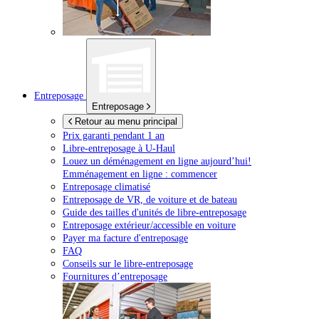
Entreposage
Entreposage
Retour au menu principal
Prix garanti pendant 1 an
Libre-entreposage à
U-Haul
Louez un déménagement en ligne aujourd’hui!
Emménagement en ligne : commencer
Entreposage climatisé
Entreposage de VR, de voiture et de bateau
Guide des tailles d'unités de libre-entreposage
Entreposage extérieur/accessible en voiture
Payer ma facture d'entreposage
FAQ
Conseils sur le libre-entreposage
Fournitures d’entreposage