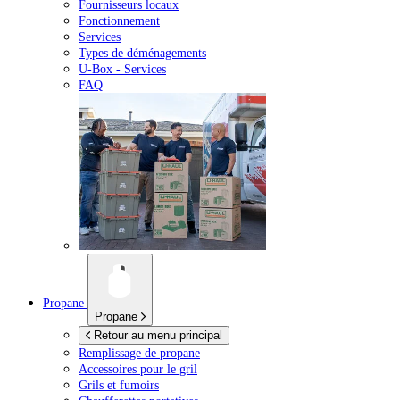
Fournisseurs locaux
Fonctionnement
Services
Types de déménagements
U-Box -
Services
FAQ
Propane
Propane
Retour au menu principal
Remplissage de propane
Accessoires pour le gril
Grils et fumoirs