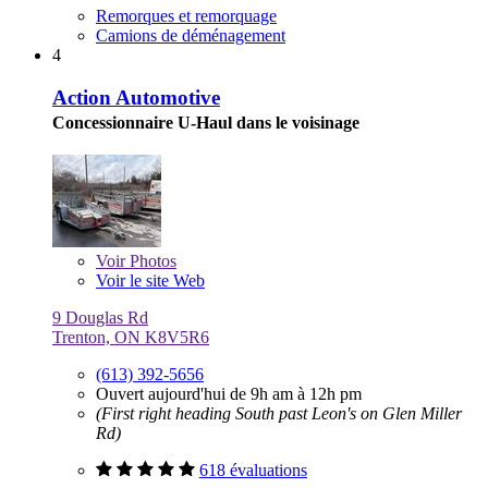
Remorques et remorquage
Camions de déménagement
4
Action Automotive
Concessionnaire U-Haul dans le voisinage
Voir
Photos
Voir le site Web
9 Douglas Rd
Trenton, ON K8V5R6
(613) 392-5656
Ouvert aujourd'hui de 9h am à 12h pm
(First right heading South past Leon's on Glen Miller
Rd)
618 évaluations