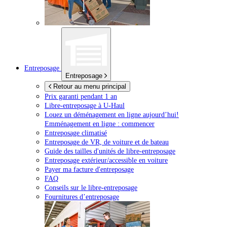
Entreposage
Entreposage
Retour au menu principal
Prix garanti pendant 1 an
Libre-entreposage à
U-Haul
Louez un déménagement en ligne aujourd’hui!
Emménagement en ligne : commencer
Entreposage climatisé
Entreposage de VR, de voiture et de bateau
Guide des tailles d'unités de libre-entreposage
Entreposage extérieur/accessible en voiture
Payer ma facture d'entreposage
FAQ
Conseils sur le libre-entreposage
Fournitures d’entreposage