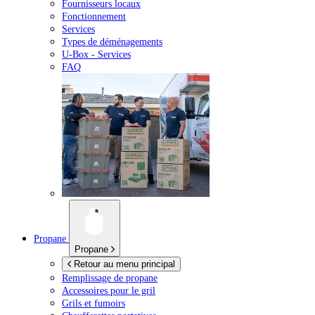
Fournisseurs locaux
Fonctionnement
Services
Types de déménagements
U-Box -
Services
FAQ
Propane
Propane
Retour au menu principal
Remplissage de propane
Accessoires pour le gril
Grils et fumoirs