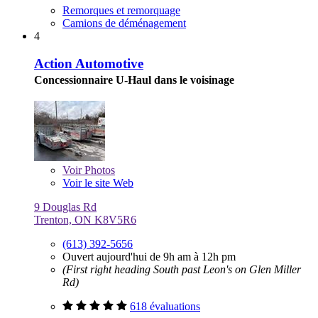
Remorques et remorquage
Camions de déménagement
4
Action Automotive
Concessionnaire U-Haul dans le voisinage
Voir
Photos
Voir le site Web
9 Douglas Rd
Trenton, ON K8V5R6
(613) 392-5656
Ouvert aujourd'hui de 9h am à 12h pm
(First right heading South past Leon's on Glen Miller
Rd)
618 évaluations