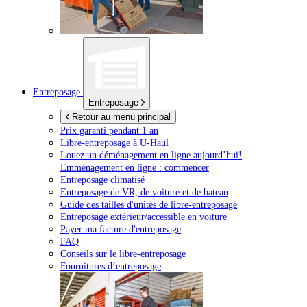
Entreposage
Entreposage
Retour au menu principal
Prix garanti pendant 1 an
Libre-entreposage à
U-Haul
Louez un déménagement en ligne aujourd’hui!
Emménagement en ligne : commencer
Entreposage climatisé
Entreposage de VR, de voiture et de bateau
Guide des tailles d'unités de libre-entreposage
Entreposage extérieur/accessible en voiture
Payer ma facture d'entreposage
FAQ
Conseils sur le libre-entreposage
Fournitures d’entreposage