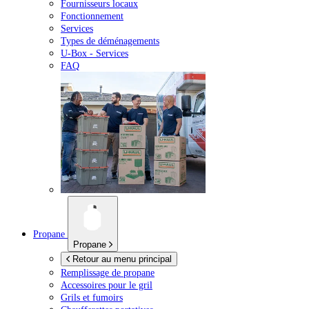
Fournisseurs locaux
Fonctionnement
Services
Types de déménagements
U-Box -
Services
FAQ
Propane
Propane
Retour au menu principal
Remplissage de propane
Accessoires pour le gril
Grils et fumoirs