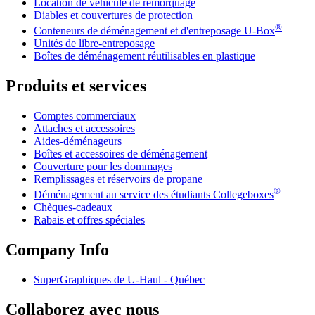
Location de véhicule de remorquage
Diables et couvertures de protection
®
Conteneurs de déménagement et d'entreposage
U-Box
Unités de libre-entreposage
Boîtes de déménagement réutilisables en plastique
Produits et services
Comptes commerciaux
Attaches et accessoires
Aides-déménageurs
Boîtes et accessoires de déménagement
Couverture pour les dommages
Remplissages et réservoirs de propane
®
Déménagement au service des étudiants Collegeboxes
Chèques-cadeaux
Rabais et offres spéciales
Company Info
SuperGraphiques de
U-Haul
- Québec
Collaborez avec nous