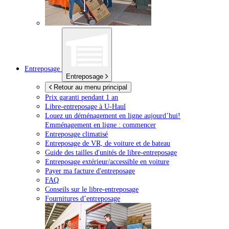
Entreposage
Entreposage
Retour au menu principal
Prix garanti pendant 1 an
Libre-entreposage à
U-Haul
Louez un déménagement en ligne aujourd’hui!
Emménagement en ligne : commencer
Entreposage climatisé
Entreposage de VR, de voiture et de bateau
Guide des tailles d'unités de libre-entreposage
Entreposage extérieur/accessible en voiture
Payer ma facture d'entreposage
FAQ
Conseils sur le libre-entreposage
Fournitures d’entreposage