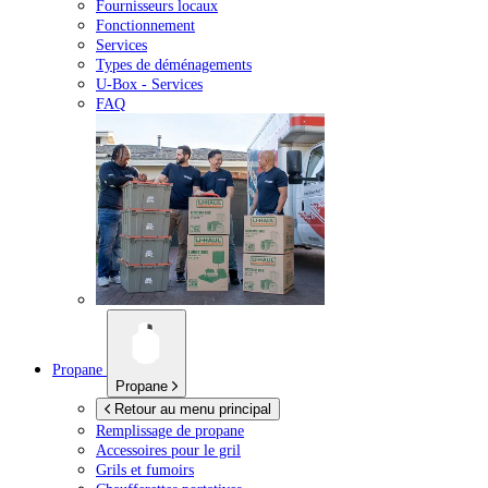
Fournisseurs locaux
Fonctionnement
Services
Types de déménagements
U-Box -
Services
FAQ
Propane
Propane
Retour au menu principal
Remplissage de propane
Accessoires pour le gril
Grils et fumoirs