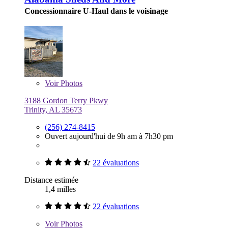
Concessionnaire U-Haul dans le voisinage
Voir
Photos
3188 Gordon Terry Pkwy
Trinity, AL 35673
(256) 274-8415
Ouvert aujourd'hui de 9h am à 7h30 pm
22 évaluations
Distance estimée
1,4 milles
22 évaluations
Voir
Photos