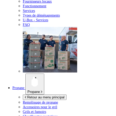
Fournisseurs locaux
Fonctionnement
Services
Types de déménagements
U-Box -
Services
FAQ
Propane
Propane
Retour au menu principal
Remplissage de propane
Accessoires pour le gril
Grils et fumoirs