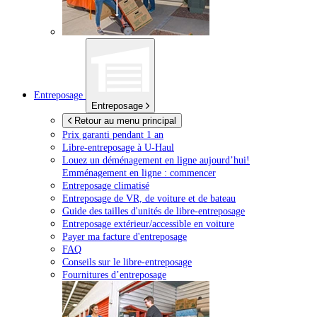
Entreposage
Entreposage
Retour au menu principal
Prix garanti pendant 1 an
Libre-entreposage à
U-Haul
Louez un déménagement en ligne aujourd’hui!
Emménagement en ligne : commencer
Entreposage climatisé
Entreposage de VR, de voiture et de bateau
Guide des tailles d'unités de libre-entreposage
Entreposage extérieur/accessible en voiture
Payer ma facture d'entreposage
FAQ
Conseils sur le libre-entreposage
Fournitures d’entreposage