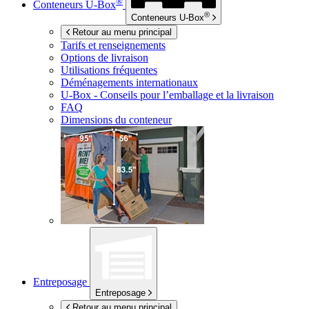
®
Conteneurs
U-Box
®
Conteneurs
U-Box
Retour au menu principal
Tarifs et renseignements
Options de livraison
Utilisations fréquentes
Déménagements internationaux
U-Box -
Conseils pour l’emballage et la livraison
FAQ
Dimensions du conteneur
Entreposage
Entreposage
Retour au menu principal