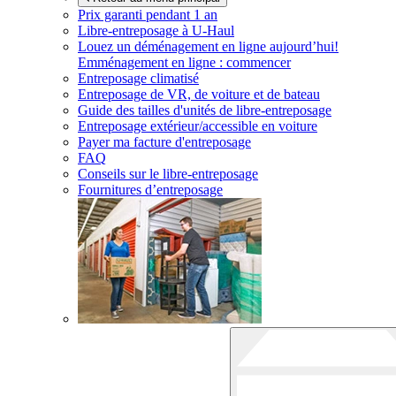
Prix garanti pendant 1 an
Libre-entreposage à
U-Haul
Louez un déménagement en ligne aujourd’hui!
Emménagement en ligne : commencer
Entreposage climatisé
Entreposage de VR, de voiture et de bateau
Guide des tailles d'unités de libre-entreposage
Entreposage extérieur/accessible en voiture
Payer ma facture d'entreposage
FAQ
Conseils sur le libre-entreposage
Fournitures d’entreposage