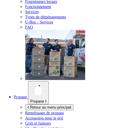
Fournisseurs locaux
Fonctionnement
Services
Types de déménagements
U-Box -
Services
FAQ
Propane
Propane
Retour au menu principal
Remplissage de propane
Accessoires pour le gril
Grils et fumoirs