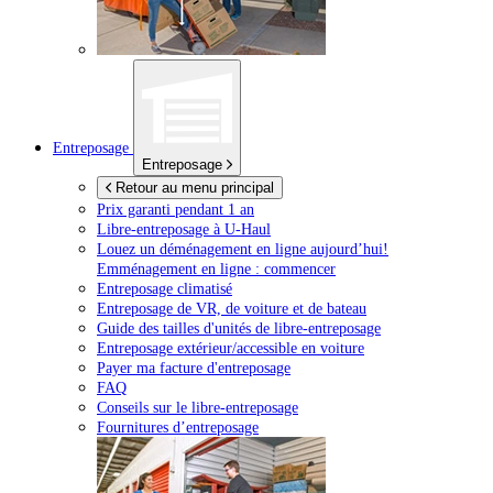
Entreposage
Entreposage
Retour au menu principal
Prix garanti pendant 1 an
Libre-entreposage à
U-Haul
Louez un déménagement en ligne aujourd’hui!
Emménagement en ligne : commencer
Entreposage climatisé
Entreposage de VR, de voiture et de bateau
Guide des tailles d'unités de libre-entreposage
Entreposage extérieur/accessible en voiture
Payer ma facture d'entreposage
FAQ
Conseils sur le libre-entreposage
Fournitures d’entreposage