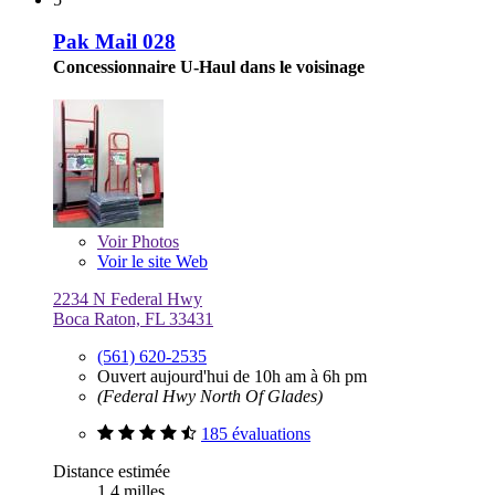
Pak Mail 028
Concessionnaire U-Haul dans le voisinage
Voir
Photos
Voir le site Web
2234 N Federal Hwy
Boca Raton, FL 33431
(561) 620-2535
Ouvert aujourd'hui de 10h am à 6h pm
(Federal Hwy North Of Glades)
185 évaluations
Distance estimée
1,4 milles