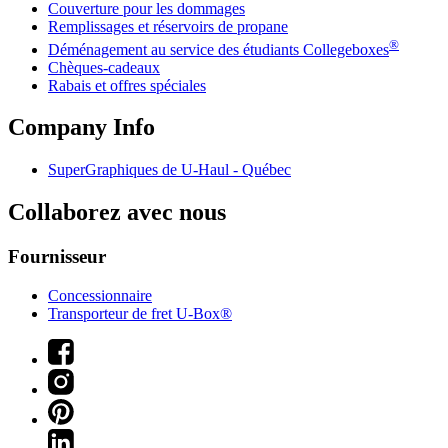
Couverture pour les dommages
Remplissages et réservoirs de propane
®
Déménagement au service des étudiants Collegeboxes
Chèques-cadeaux
Rabais et offres spéciales
Company Info
SuperGraphiques de
U-Haul
- Québec
Collaborez avec nous
Fournisseur
Concessionnaire
Transporteur de fret U-Box®