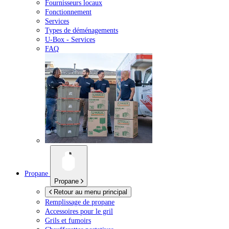
Fournisseurs locaux
Fonctionnement
Services
Types de déménagements
U-Box -
Services
FAQ
Propane
Propane
Retour au menu principal
Remplissage de propane
Accessoires pour le gril
Grils et fumoirs