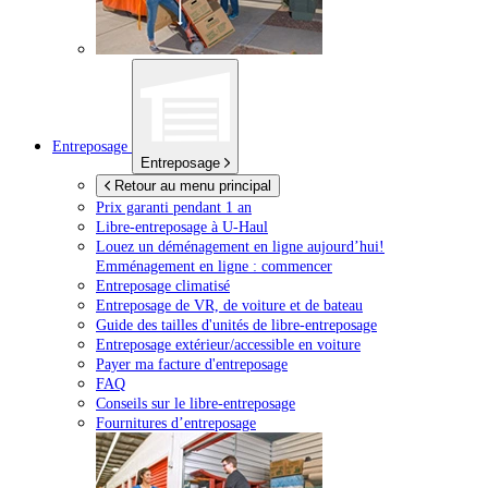
Entreposage
Entreposage
Retour au menu principal
Prix garanti pendant 1 an
Libre-entreposage à
U-Haul
Louez un déménagement en ligne aujourd’hui!
Emménagement en ligne : commencer
Entreposage climatisé
Entreposage de VR, de voiture et de bateau
Guide des tailles d'unités de libre-entreposage
Entreposage extérieur/accessible en voiture
Payer ma facture d'entreposage
FAQ
Conseils sur le libre-entreposage
Fournitures d’entreposage