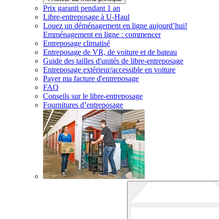
Prix garanti pendant 1 an
Libre-entreposage à
U-Haul
Louez un déménagement en ligne aujourd’hui!
Emménagement en ligne : commencer
Entreposage climatisé
Entreposage de VR, de voiture et de bateau
Guide des tailles d'unités de libre-entreposage
Entreposage extérieur/accessible en voiture
Payer ma facture d'entreposage
FAQ
Conseils sur le libre-entreposage
Fournitures d’entreposage