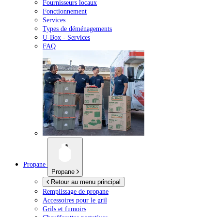
Fournisseurs locaux
Fonctionnement
Services
Types de déménagements
U-Box -
Services
FAQ
Propane
Propane
Retour au menu principal
Remplissage de propane
Accessoires pour le gril
Grils et fumoirs