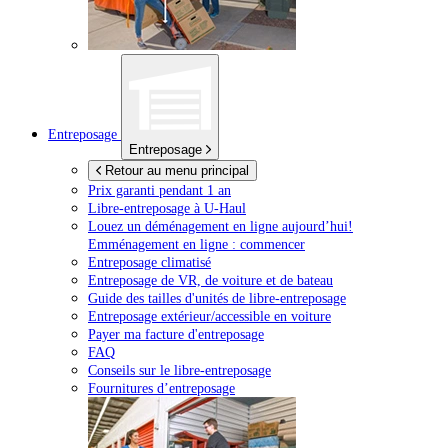
Entreposage
Entreposage
Retour au menu principal
Prix garanti pendant 1 an
Libre-entreposage à
U-Haul
Louez un déménagement en ligne aujourd’hui!
Emménagement en ligne : commencer
Entreposage climatisé
Entreposage de VR, de voiture et de bateau
Guide des tailles d'unités de libre-entreposage
Entreposage extérieur/accessible en voiture
Payer ma facture d'entreposage
FAQ
Conseils sur le libre-entreposage
Fournitures d’entreposage