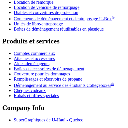
Location de remorque
Location de véhicule de remorquage
Diables et couvertures de protection
®
Conteneurs de déménagement et d'entreposage
U-Box
Unités de libre-entreposage
Boîtes de déménagement réutilisables en plastique
Produits et services
Comptes commerciaux
Attaches et accessoires
Aides-déménageurs
Boîtes et accessoires de déménagement
Couverture pour les dommages
Remplissages et réservoirs de propane
®
Déménagement au service des étudiants Collegeboxes
Chèques-cadeaux
Rabais et offres spéciales
Company Info
SuperGraphiques de
U-Haul
- Québec