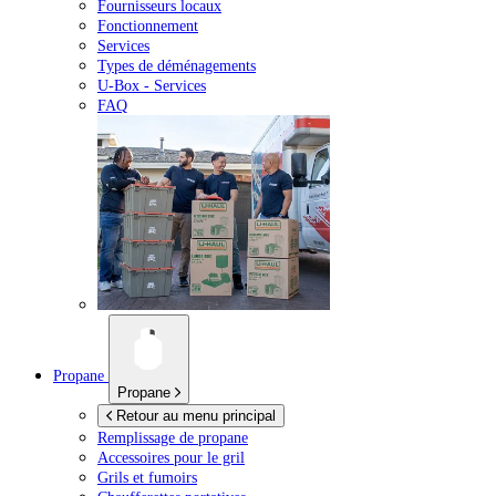
Fournisseurs locaux
Fonctionnement
Services
Types de déménagements
U-Box -
Services
FAQ
Propane
Propane
Retour au menu principal
Remplissage de propane
Accessoires pour le gril
Grils et fumoirs