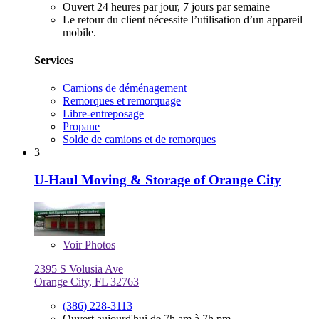
Ouvert 24 heures par jour, 7 jours par semaine
Le retour du client nécessite l’utilisation d’un appareil
mobile.
Services
Camions de déménagement
Remorques et remorquage
Libre-entreposage
Propane
Solde de camions et de remorques
3
U-Haul Moving & Storage of Orange City
Voir
Photos
2395 S Volusia Ave
Orange City, FL 32763
(386) 228-3113
Ouvert aujourd'hui de 7h am à 7h pm