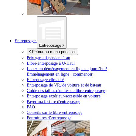
Entreposage
Entreposage
Retour au menu principal
Prix garanti pendant 1 an
Libre-entreposage à
U-Haul
Louez un déménagement en ligne aujourd’hui!
Emménagement en ligne : commencer
Entreposage climatisé
Entreposage de VR, de voiture et de bateau
Guide des tailles d'unités de libre-entreposage
Entreposage extérieur/accessible en voiture
Payer ma facture d'entreposage
FAQ
Conseils sur le libre-entreposage
Fournitures d’entreposage