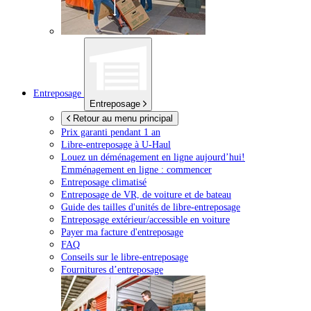
Entreposage
Entreposage
Retour au menu principal
Prix garanti pendant 1 an
Libre-entreposage à
U-Haul
Louez un déménagement en ligne aujourd’hui!
Emménagement en ligne : commencer
Entreposage climatisé
Entreposage de VR, de voiture et de bateau
Guide des tailles d'unités de libre-entreposage
Entreposage extérieur/accessible en voiture
Payer ma facture d'entreposage
FAQ
Conseils sur le libre-entreposage
Fournitures d’entreposage