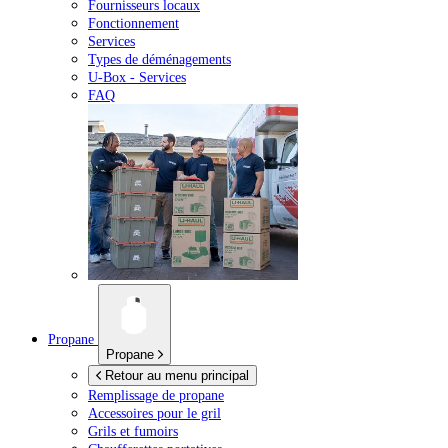
Fournisseurs locaux
Fonctionnement
Services
Types de déménagements
U-Box -
Services
FAQ
Propane
Propane
Retour au menu principal
Remplissage de propane
Accessoires pour le gril
Grils et fumoirs