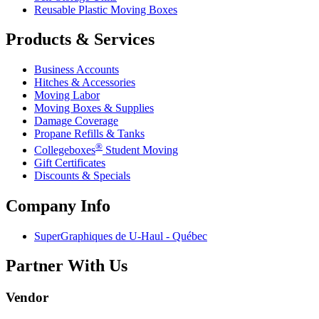
Reusable Plastic Moving Boxes
Products & Services
Business Accounts
Hitches & Accessories
Moving Labor
Moving Boxes & Supplies
Damage Coverage
Propane Refills & Tanks
®
Collegeboxes
Student Moving
Gift Certificates
Discounts & Specials
Company Info
SuperGraphiques de
U-Haul
- Québec
Partner With Us
Vendor