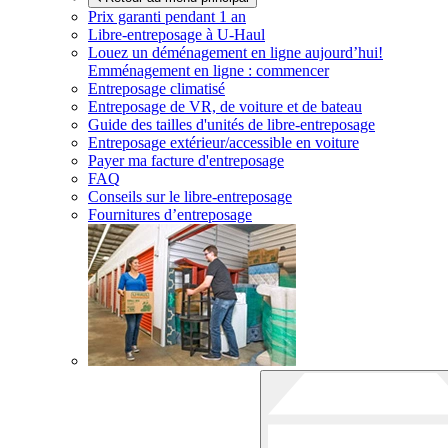
Prix garanti pendant 1 an
Libre-entreposage à
U-Haul
Louez un déménagement en ligne aujourd’hui!
Emménagement en ligne : commencer
Entreposage climatisé
Entreposage de VR, de voiture et de bateau
Guide des tailles d'unités de libre-entreposage
Entreposage extérieur/accessible en voiture
Payer ma facture d'entreposage
FAQ
Conseils sur le libre-entreposage
Fournitures d’entreposage