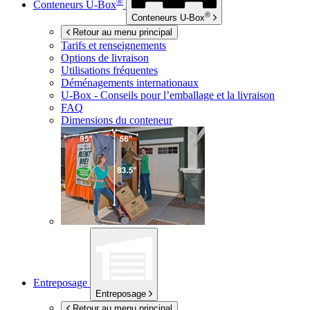
®
Conteneurs
U-Box
®
Conteneurs
U-Box
Retour au menu principal
Tarifs et renseignements
Options de livraison
Utilisations fréquentes
Déménagements internationaux
U-Box -
Conseils pour l’emballage et la livraison
FAQ
Dimensions du conteneur
Entreposage
Entreposage
Retour au menu principal