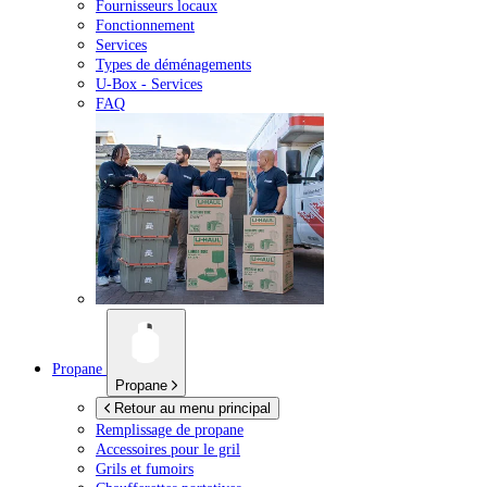
Fournisseurs locaux
Fonctionnement
Services
Types de déménagements
U-Box -
Services
FAQ
Propane
Propane
Retour au menu principal
Remplissage de propane
Accessoires pour le gril
Grils et fumoirs