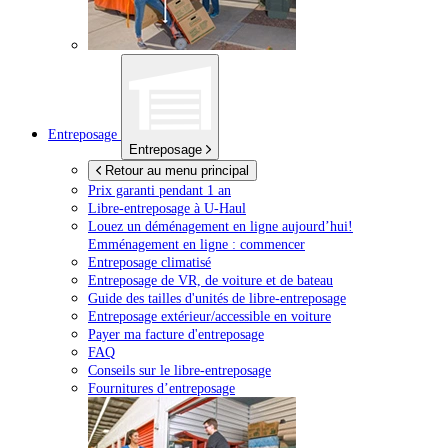
Entreposage
Entreposage
Retour au menu principal
Prix garanti pendant 1 an
Libre-entreposage à
U-Haul
Louez un déménagement en ligne aujourd’hui!
Emménagement en ligne : commencer
Entreposage climatisé
Entreposage de VR, de voiture et de bateau
Guide des tailles d'unités de libre-entreposage
Entreposage extérieur/accessible en voiture
Payer ma facture d'entreposage
FAQ
Conseils sur le libre-entreposage
Fournitures d’entreposage