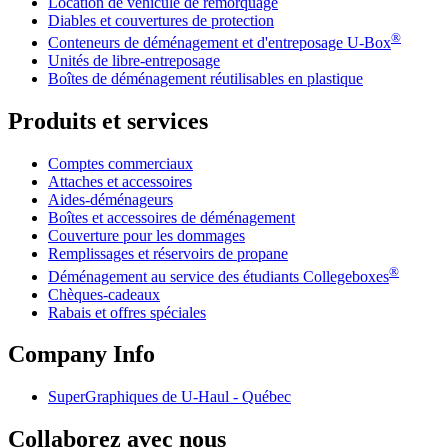
Location de véhicule de remorquage
Diables et couvertures de protection
®
Conteneurs de déménagement et d'entreposage
U-Box
Unités de libre-entreposage
Boîtes de déménagement réutilisables en plastique
Produits et services
Comptes commerciaux
Attaches et accessoires
Aides-déménageurs
Boîtes et accessoires de déménagement
Couverture pour les dommages
Remplissages et réservoirs de propane
®
Déménagement au service des étudiants Collegeboxes
Chèques-cadeaux
Rabais et offres spéciales
Company Info
SuperGraphiques de
U-Haul
- Québec
Collaborez avec nous