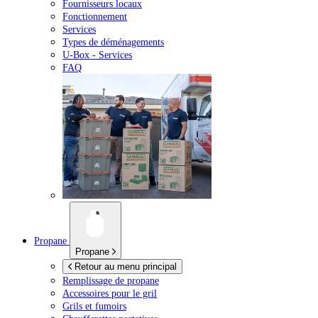
Fournisseurs locaux
Fonctionnement
Services
Types de déménagements
U-Box -
Services
FAQ
Propane
Propane
Retour au menu principal
Remplissage de propane
Accessoires pour le gril
Grils et fumoirs