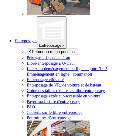
Entreposage
Entreposage
Retour au menu principal
Prix garanti pendant 1 an
Libre-entreposage à
U-Haul
Louez un déménagement en ligne aujourd’hui!
Emménagement en ligne : commencer
Entreposage climatisé
Entreposage de VR, de voiture et de bateau
Guide des tailles d'unités de libre-entreposage
Entreposage extérieur/accessible en voiture
Payer ma facture d'entreposage
FAQ
Conseils sur le libre-entreposage
Fournitures d’entreposage