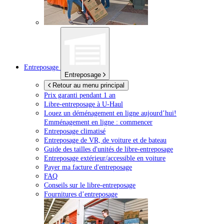
Entreposage
Entreposage
Retour au menu principal
Prix garanti pendant 1 an
Libre-entreposage à
U-Haul
Louez un déménagement en ligne aujourd’hui!
Emménagement en ligne : commencer
Entreposage climatisé
Entreposage de VR, de voiture et de bateau
Guide des tailles d'unités de libre-entreposage
Entreposage extérieur/accessible en voiture
Payer ma facture d'entreposage
FAQ
Conseils sur le libre-entreposage
Fournitures d’entreposage