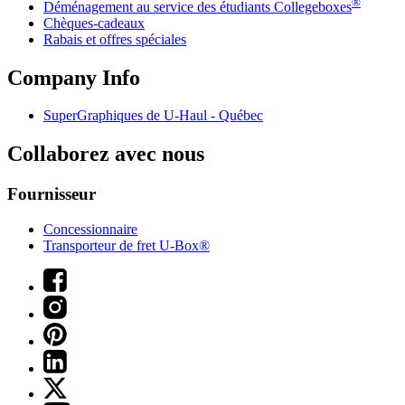
®
Déménagement au service des étudiants Collegeboxes
Chèques-cadeaux
Rabais et offres spéciales
Company Info
SuperGraphiques de
U-Haul
- Québec
Collaborez avec nous
Fournisseur
Concessionnaire
Transporteur de fret U-Box®