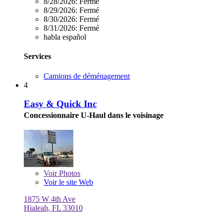
8/28/2026:
Fermé
8/29/2026:
Fermé
8/30/2026:
Fermé
8/31/2026:
Fermé
habla español
Services
Camions de déménagement
4
Easy & Quick Inc
Concessionnaire U-Haul dans le voisinage
Voir
Photos
Voir le site Web
1875 W 4th Ave
Hialeah, FL 33010