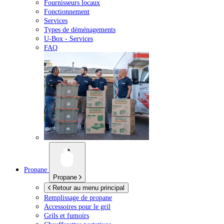
Fournisseurs locaux
Fonctionnement
Services
Types de déménagements
U-Box -
Services
FAQ
Propane
Propane
Retour au menu principal
Remplissage de propane
Accessoires pour le gril
Grils et fumoirs