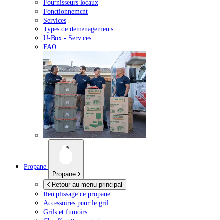
Fournisseurs locaux
Fonctionnement
Services
Types de déménagements
U-Box -
Services
FAQ
Propane
Propane
Retour au menu principal
Remplissage de propane
Accessoires pour le gril
Grils et fumoirs