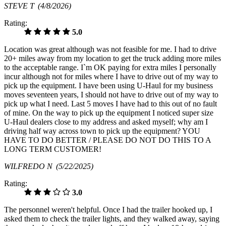
STEVE T
(4/8/2026)
Rating:
5.0
Location was great although was not feasible for me. I had to drive
20+ miles away from my location to get the truck adding more miles
to the acceptable range. I`m OK paying for extra miles I personally
incur although not for miles where I have to drive out of my way to
pick up the equipment. I have been using U-Haul for my business
moves seventeen years, I should not have to drive out of my way to
pick up what I need. Last 5 moves I have had to this out of no fault
of mine. On the way to pick up the equipment I noticed super size
U-Haul dealers close to my address and asked myself; why am I
driving half way across town to pick up the equipment? YOU
HAVE TO DO BETTER / PLEASE DO NOT DO THIS TO A
LONG TERM CUSTOMER!
WILFREDO N
(5/22/2025)
Rating:
3.0
The personnel weren't helpful. Once I had the trailer hooked up, I
asked them to check the trailer lights, and they walked away, saying