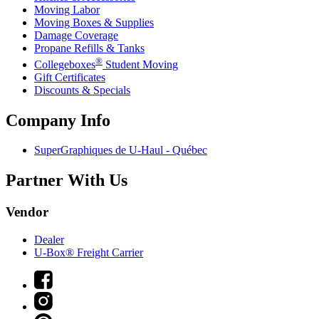
Moving Labor
Moving Boxes & Supplies
Damage Coverage
Propane Refills & Tanks
®
Collegeboxes
Student Moving
Gift Certificates
Discounts & Specials
Company Info
SuperGraphiques de
U-Haul
- Québec
Partner With Us
Vendor
Dealer
U-Box® Freight Carrier