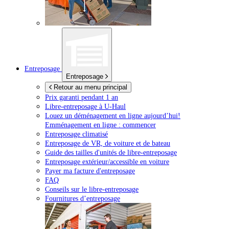
Entreposage
Entreposage
Retour au menu principal
Prix garanti pendant 1 an
Libre-entreposage à
U-Haul
Louez un déménagement en ligne aujourd’hui!
Emménagement en ligne : commencer
Entreposage climatisé
Entreposage de VR, de voiture et de bateau
Guide des tailles d'unités de libre-entreposage
Entreposage extérieur/accessible en voiture
Payer ma facture d'entreposage
FAQ
Conseils sur le libre-entreposage
Fournitures d’entreposage