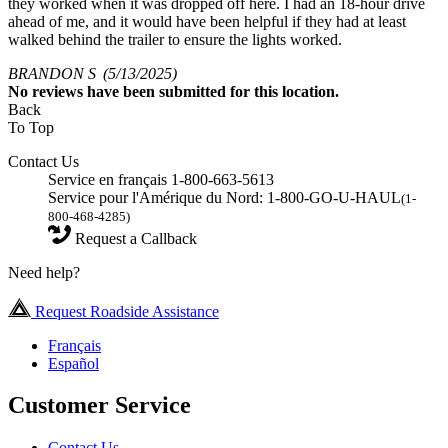
they worked when it was dropped off here. I had an 18-hour drive
ahead of me, and it would have been helpful if they had at least
walked behind the trailer to ensure the lights worked.
BRANDON S
(5/13/2025)
No
reviews have been submitted for this location.
Back
To Top
Contact Us
Service en français 1-800-663-5613
Service pour l'Amérique du Nord: 1-800-GO-U-HAUL
(1-
800-468-4285)
Request a Callback
Need help?
Request Roadside Assistance
Français
Español
Customer Service
Contact Us