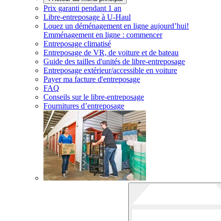
Prix garanti pendant 1 an
Libre-entreposage à
U-Haul
Louez un déménagement en ligne aujourd’hui!
Emménagement en ligne : commencer
Entreposage climatisé
Entreposage de VR, de voiture et de bateau
Guide des tailles d'unités de libre-entreposage
Entreposage extérieur/accessible en voiture
Payer ma facture d'entreposage
FAQ
Conseils sur le libre-entreposage
Fournitures d’entreposage