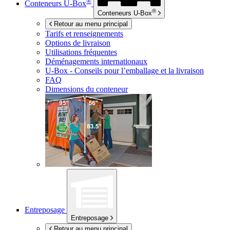
®
Conteneurs
U-Box
®
Conteneurs
U-Box
Retour au menu principal
Tarifs et renseignements
Options de livraison
Utilisations fréquentes
Déménagements internationaux
U-Box -
Conseils pour l’emballage et la livraison
FAQ
Dimensions du conteneur
Entreposage
Entreposage
Retour au menu principal