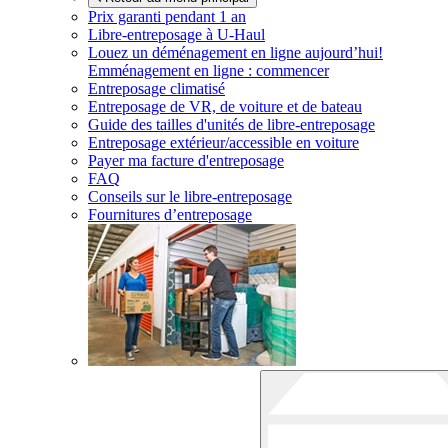
Prix garanti pendant 1 an
Libre-entreposage à
U-Haul
Louez un déménagement en ligne aujourd’hui!
Emménagement en ligne : commencer
Entreposage climatisé
Entreposage de VR, de voiture et de bateau
Guide des tailles d'unités de libre-entreposage
Entreposage extérieur/accessible en voiture
Payer ma facture d'entreposage
FAQ
Conseils sur le libre-entreposage
Fournitures d’entreposage