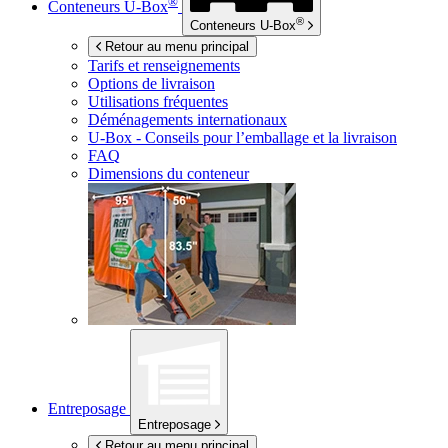
®
Conteneurs
U-Box
®
Conteneurs
U-Box
Retour au menu principal
Tarifs et renseignements
Options de livraison
Utilisations fréquentes
Déménagements internationaux
U-Box -
Conseils pour l’emballage et la livraison
FAQ
Dimensions du conteneur
Entreposage
Entreposage
Retour au menu principal